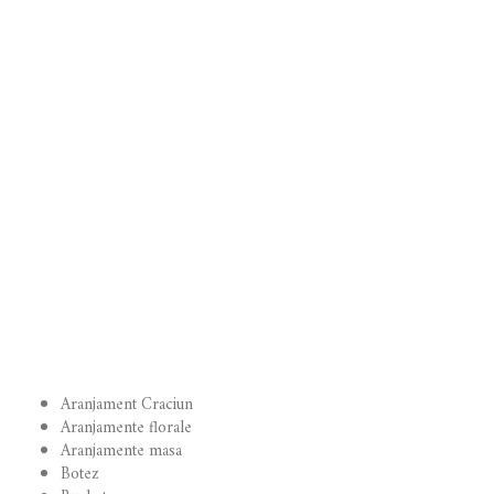
Aranjament floral
170.00
lei
ADAUGĂ ÎN COȘ
Aranjament floral
250.00
lei
ADAUGĂ ÎN COȘ
←
1
2
3
4
5
6
7
Aranjament Craciun
Aranjamente florale
Aranjamente masa
Botez