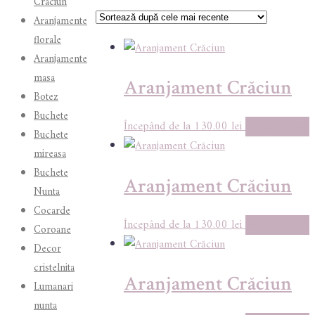
Craciun
după
Aranjamente
cele
florale
mai
Aranjamente
recente
masa
Aranjament Crăciun
Botez
Buchete
130.00
lei
Adaugă în coș
Buchete
mireasa
Buchete
Aranjament Crăciun
Nunta
Cocarde
130.00
lei
Adaugă în coș
Coroane
Decor
cristelnita
Aranjament Crăciun
Lumanari
nunta