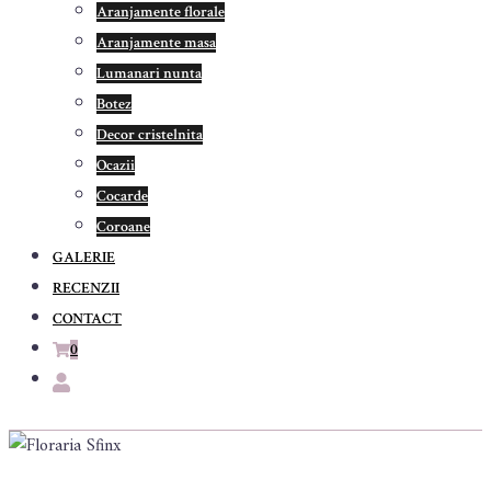
Aranjamente florale
Aranjamente masa
Lumanari nunta
Botez
Decor cristelnita
Ocazii
Cocarde
Coroane
GALERIE
RECENZII
CONTACT
0