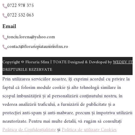
0722 978 375
0722 532 063
Email
tonciu.lorena@yahoo.com
contact@florariepiatauniriisfinx.ro
Copyright © Floraria Sfinx | TOATE
Designed & Developed by
WEDEV IT
DREPTURILE REZERVATE
Prin utilizarea serviciilor noastre, îți exprimi acordul cu privire la
faptul că folosim module cookie și alte tehnologii similare în
scopul îmbunătățirii și al personalizării conținutului nostru, în
vederea analizării traficului, a furnizării de publicitate și a
protecției anti-spam și anti-malware, precum și împotriva utilizării
neautorizate. Pentru mai multe detalii, vă rugăm să consultați
Politica de Confidențialitate
și
Politica de utilizare Cookies