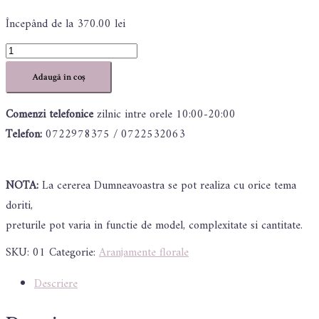
370.00
lei
Cantitate
Aranjament
Adaugă în coș
floral
Comenzi telefonice
zilnic intre orele 10:00-20:00
Telefon:
0722978375 / 0722532063
NOTA:
La cererea Dumneavoastra se pot realiza cu orice tema
doriti,
preturile pot varia in functie de model, complexitate si cantitate.
SKU:
01
Categorie:
Aranjamente florale
Descriere