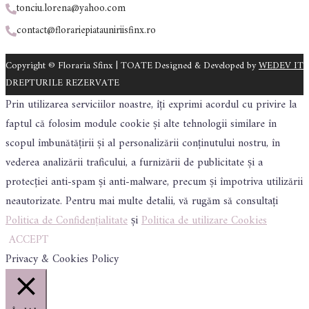
tonciu.lorena@yahoo.com
contact@florariepiatauniriisfinx.ro
Copyright © Floraria Sfinx | TOATE
Designed & Developed by
WEDEV IT
DREPTURILE REZERVATE
Prin utilizarea serviciilor noastre, îți exprimi acordul cu privire la
faptul că folosim module cookie și alte tehnologii similare în
scopul îmbunătățirii și al personalizării conținutului nostru, în
vederea analizării traficului, a furnizării de publicitate și a
protecției anti-spam și anti-malware, precum și împotriva utilizării
neautorizate. Pentru mai multe detalii, vă rugăm să consultați
Politica de Confidențialitate
și
Politica de utilizare Cookies
ACCEPT
Privacy & Cookies Policy