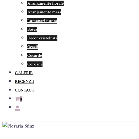
Aranjamente florale
Aranjamente masa
Lumanari nunta
Botez
Decor cristelnita
Ocazii
Cocarde
Coroane
GALERIE
RECENZII
CONTACT
0