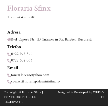
Floraria Sfinx
Termeni si conditii
Adresa
Bvd. Caposu Nr. 1D (Intrarea in Str. Baratiei), Bucuresti
Telefon
0722 978 375
0722 532 063
Email
tonciu.lorena@yahoo.com
contact@florariepiatauniriisfinx.ro
Copyright © Floraria Sfinx |
Designed & Developed by
WEDEV
TOATE DREPTURILE
IT
REZERVATE