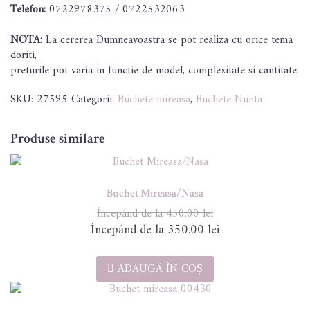
nasa
Telefon:
0722978375 / 0722532063
NOTA:
La cererea Dumneavoastra se pot realiza cu orice tema
doriti,
preturile pot varia in functie de model, complexitate si cantitate.
SKU:
27595
Categorii:
Buchete mireasa
,
Buchete Nunta
Produse similare
Buchet Mireasa/Nasa
450.00
lei
Prețul
Prețul
350.00
lei
inițial
curent
a
este:
ADAUGĂ ÎN COȘ
fost:
350.00 lei.
450.00 lei.