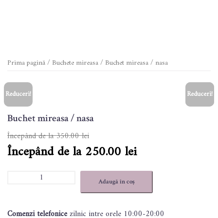
Prima pagină
/
Buchete mireasa
/ Buchet mireasa / nasa
Reduceri!
Reduceri!
Reduceri!
Buchet mireasa / nasa
350.00
lei
Prețul
Prețul
250.00
lei
inițial
curent
a
este:
Cantitate
Adaugă în coș
Buchet
fost:
250.00 lei.
mireasa
350.00 lei.
/
Comenzi telefonice
zilnic intre orele 10:00-20:00