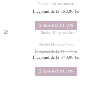
Buchet mireasa 00430
350.00
lei
ADAUGĂ ÎN COȘ
Buchet Mireasa/Nasa
450.00
lei
Prețul
Prețul
370.00
lei
inițial
curent
a
este:
ADAUGĂ ÎN COȘ
fost:
370.00 lei.
450.00 lei.