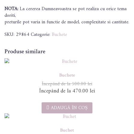
NOTA:
La cererea Dumneavoastra se pot realiza cu orice tema
doriti,
preturile pot varia in functie de model, complexitate si cantitate.
SKU:
29864
Categorie:
Buchete
Produse similare
Buchete
500.00
lei
Prețul
Prețul
470.00
lei
inițial
curent
a
este:
ADAUGĂ ÎN COȘ
fost:
470.00 lei.
500.00 lei.
Buchet